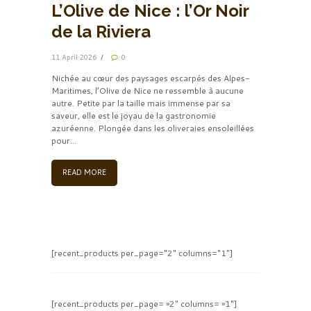
L’Olive de Nice : l’Or Noir
de la Riviera
11 April 2026
0
Nichée au cœur des paysages escarpés des Alpes-
Maritimes, l’Olive de Nice ne ressemble à aucune
autre. Petite par la taille mais immense par sa
saveur, elle est le joyau de la gastronomie
azuréenne. Plongée dans les oliveraies ensoleillées
pour...
READ MORE
[recent_products per_page="2" columns="1"]
[recent_products per_page= »2″ columns= »1″]