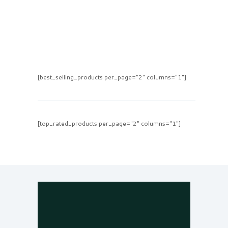
[best_selling_products per_page="2" columns="1"]
[top_rated_products per_page="2" columns="1"]