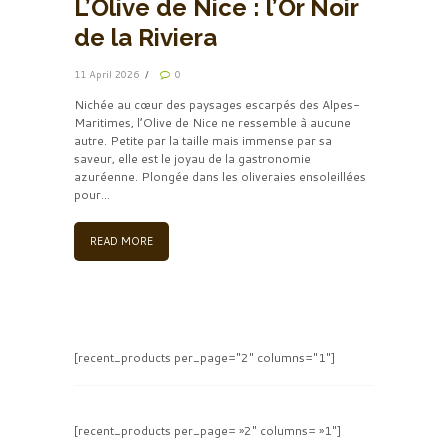
L’Olive de Nice : l’Or Noir
de la Riviera
11 April 2026
0
Nichée au cœur des paysages escarpés des Alpes-
Maritimes, l’Olive de Nice ne ressemble à aucune
autre. Petite par la taille mais immense par sa
saveur, elle est le joyau de la gastronomie
azuréenne. Plongée dans les oliveraies ensoleillées
pour...
READ MORE
[recent_products per_page="2" columns="1"]
[recent_products per_page= »2″ columns= »1″]