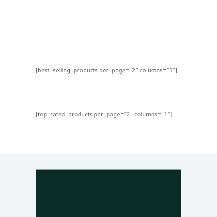
[best_selling_products per_page="2" columns="1"]
[top_rated_products per_page="2" columns="1"]