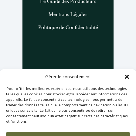
Le Guide des Producteurs
Mentions Légales
Politique de Confidentialité
NOUS REJOINDRE
Gérer le consentement
Pour offrir les meilleures expériences, nous utilisons des technologies
Inscrivez-vous pour recevoir nos carnets
telles que les cookies pour stocker et/ou accéder aux informations des
appareils. Le fait de consentir à ces technologies nous permettra de
de voyage culinaire et nos offres
traiter des données telles que le comportement de navigation ou les ID
exclusives.
uniques sur ce site. Le fait de ne pas consentir ou de retirer son
consentement peut avoir un effet négatif sur certaines caractéristiques
et fonctions.
JE M'INSCRIS